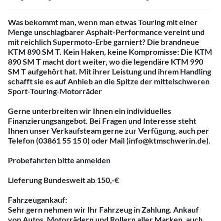
Was bekommt man, wenn man etwas Touring mit einer
Menge unschlagbarer Asphalt-Performance vereint und
mit reichlich Supermoto-Erbe garniert? Die brandneue
KTM 890 SM T. Kein Haken, keine Kompromisse: Die KTM
890 SM T macht dort weiter, wo die legendäre KTM 990
SM T aufgehört hat. Mit ihrer Leistung und ihrem Handling
schafft sie es auf Anhieb an die Spitze der mittelschweren
Sport-Touring-Motorräder
Gerne unterbreiten wir Ihnen ein individuelles
Finanzierungsangebot. Bei Fragen und Interesse steht
Ihnen unser Verkaufsteam gerne zur Verfügung, auch per
Telefon (03861 55 15 0) oder Mail (info@ktmschwerin.de).
Probefahrten bitte anmelden
Lieferung Bundesweit ab 150,-€
Fahrzeugankauf:
Sehr gern nehmen wir Ihr Fahrzeug in Zahlung. Ankauf
von Autos, Motorrädern und Rollern aller Marken, auch