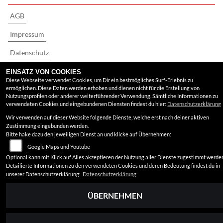
AGB
Impressum
Datenschutz
Disclaimer
EINSATZ VON COOKIES
Diese Webseite verwendet Cookies, um Dir ein bestmögliches Surf-Erlebnis zu
ermöglichen. Diese Daten werden erhoben und dienen nicht für die Erstellung von
Barrierefreiheit
Nutzungsprofilen oder anderer weiterführender Verwendung. Sämtliche Informationen zu
verwendeten Cookies und eingebundenen Diensten findest du hier:
Datenschutzerklärung
Wir verwenden auf dieser Website folgende Dienste, welche erst nach deiner aktiven
Zustimmung eingebunden werden.
Bitte hake dazu den jeweiligen Dienst an und klicke auf Übernehmen:
Google Maps und Youtube
Optional kann mit Klick auf Alles akzeptieren der Nutzung aller Dienste zugestimmt werde
Detailierte Informationen zu den verwendeten Cookies und deren Bedeutung findest du in
unserer Datenschutzerklärung:
Datenschutzerklärung
ÜBERNEHMEN